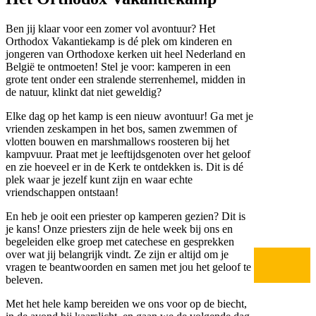
Ben jij klaar voor een zomer vol avontuur? Het
Orthodox Vakantiekamp is dé plek om kinderen en
jongeren van Orthodoxe kerken uit heel Nederland en
België te ontmoeten! Stel je voor: kamperen in een
grote tent onder een stralende sterrenhemel, midden in
de natuur, klinkt dat niet geweldig?
Elke dag op het kamp is een nieuw avontuur! Ga met je
vrienden zeskampen in het bos, samen zwemmen of
vlotten bouwen en marshmallows roosteren bij het
kampvuur. Praat met je leeftijdsgenoten over het geloof
en zie hoeveel er in de Kerk te ontdekken is. Dit is dé
plek waar je jezelf kunt zijn en waar echte
vriendschappen ontstaan!
En heb je ooit een priester op kamperen gezien? Dit is
je kans! Onze priesters zijn de hele week bij ons en
begeleiden elke groep met catechese en gesprekken
over wat jij belangrijk vindt. Ze zijn er altijd om je
vragen te beantwoorden en samen met jou het geloof te
beleven.
Met het hele kamp bereiden we ons voor op de biecht,