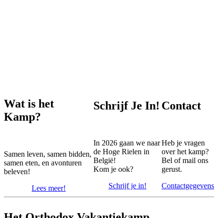
onvergetelijke tijd op
het Orthodox
Vakantiekamp!
Wat is het
Schrijf Je In!
Contact
Kamp?
In 2026 gaan we naar
Heb je vragen
de Hoge Rielen in
over het kamp?
Samen leven, samen bidden,
België!
Bel of mail ons
samen eten, en avonturen
Kom je ook?
gerust.
beleven!
Schrijf je in!
Contactgegevens
Lees meer!
Het Orthodox Vakantiekamp